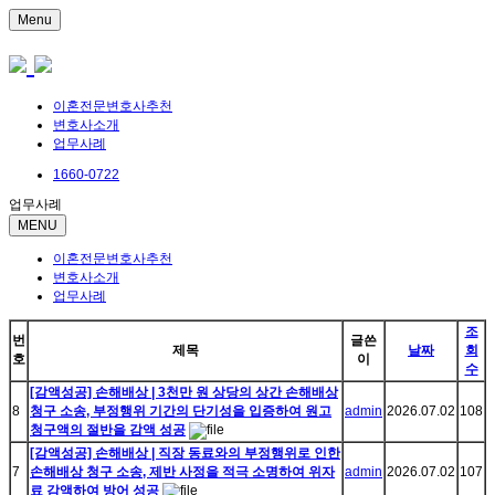
Menu
이혼전문변호사추천
변호사소개
업무사례
1660-0722
업무사례
MENU
이혼전문변호사추천
변호사소개
업무사례
조
번
글쓴
제목
날짜
회
호
이
수
[감액성공] 손해배상 | 3천만 원 상당의 상간 손해배상
8
청구 소송, 부정행위 기간의 단기성을 입증하여 원고
admin
2026.07.02
108
청구액의 절반을 감액 성공
[감액성공] 손해배상 | 직장 동료와의 부정행위로 인한
7
손해배상 청구 소송, 제반 사정을 적극 소명하여 위자
admin
2026.07.02
107
료 감액하여 방어 성공