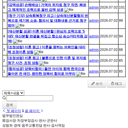
[감액성공] 손해배상 | 거액의 위자료 청구 직면, 빠르
6
admin
2026.07.02
101
고 체계적인 조력으로 절반 감액 성공
[청구 기각] 상속회복청구 피고 | 상속재산분할협의 번
5
복으로 제기된 소송, 협의서 및 대화내용 근거로 청구
admin
2026.07.02
99
방어
[재산분할 성공] 이혼 재산분할 | 판심의 조력으로 '5
4
대5' 재산분할 판결을 뒤집고 항소심 승소(약1억원 감
admin
2026.07.02
94
액)
[조정성립] 이혼 원고 | 이혼을 원하는 의뢰인을 대리
3
admin
2026.07.02
88
해 조정이혼 성립
[조정성립] 이혼 원고 | 불륜으로 인한 이혼 및 위자료
2
admin
2026.07.02
85
청구 사건, 조정 성립
[합의성공] 양육비합의 | 돌연 아이와 함께 한국으로
1
admin
2026.07.02
85
돌아온 전 애인, 원만한 양육비 합의로 마무리
쓰기
태그
검색
첫 페이지
1
끝 페이지
법무법인판심
前검사장·차장부장검사·판사·군판사
성범죄·경제·음주교통전담 판사·검사역임