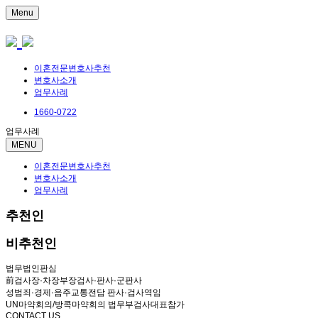
Menu
이혼전문변호사추천
변호사소개
업무사례
1660-0722
업무사례
MENU
이혼전문변호사추천
변호사소개
업무사례
추천인
비추천인
법무법인판심
前검사장·차장부장검사·판사·군판사
성범죄·경제·음주교통전담 판사·검사역임
UN마약회의/방콕마약회의 법무부검사대표참가
CONTACT US